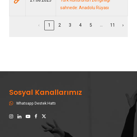
sahnede: Anadolu Rüyası
…
‹
1
2
3
4
5
11
›
Sosyal Kanallarımız
Whatsapp Destek Hattı