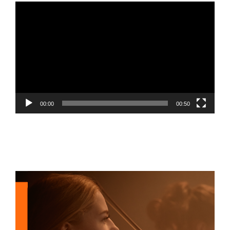
Video
Player
00:00
00:50